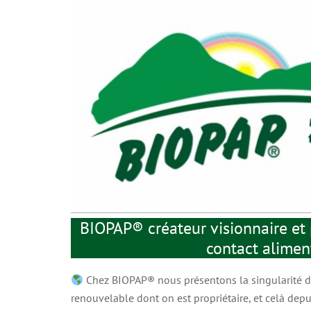
É LP
MATÉRIAU QUALITÉ LC
BIOPAP® créateur visionnaire et 
enue aux
Barrière cellulosique renforcée brevetée
contact aliment
 -85°C /
tenue graisses et humidité (surgélation -85°C
+215°C)
/ chaud au four ou micro-onde à +175°C)
Chez BIOPAP® nous présentons la singularité d’a
renouvelable dont on est propriétaire, et celà depui