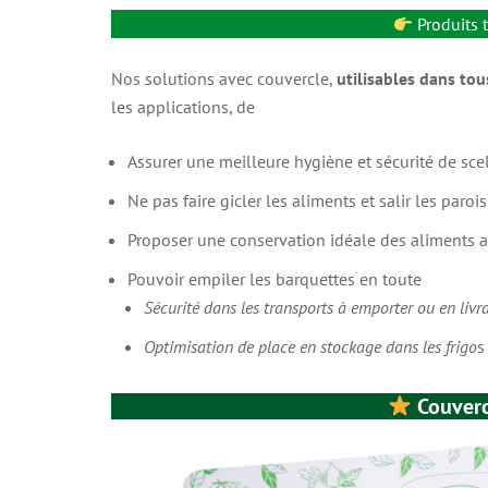
Produits 
Nos solutions avec couvercle,
utilisables dans tou
les applications, de
s de
Couvercles MT (option
Assurer une meilleure hygiène et sécurité de sc
cuisson)
Ne pas faire gicler les aliments et salir les paro
le sur tous
Couvercles carton rigide ouverture facile en m
Proposer une conservation idéale des aliments a
les contenants standards
Pouvoir empiler les barquettes en toute
Sécurité dans les transports à emporter ou en livr
Optimisation de place en stockage dans les frigo
s
Couver