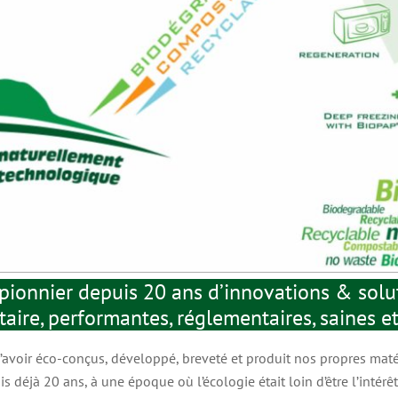
MATÉRIAU QUALITÉ MAP
pionnier depuis 20 ans d’innovations & sol
Barrière supplémentaire aux gaz – Pour
aire, performantes, réglementaires, saines e
conditionnement sous atmosphère protectrice
ou modifiée (-85°C / +145°C)
voir éco-conçus, développé, breveté et produit nos propres matér
s déjà 20 ans, à une époque où l’écologie était loin d’être l’intérê