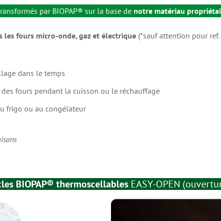
transformés par BIOPAP® sur la base de
notre matériau propriétai
s les fours micro-onde, gaz et électrique
(*sauf attention pour ref
 avec vannes
ellage dans le temps
is des fours pendant la cuisson ou le réchauffage
atériau LP scellable sur tous
u frigo ou au congélateur
 BIOPAP®
aisons
cles BIOPAP® thermoscellables
EASY-OPEN (ouverture