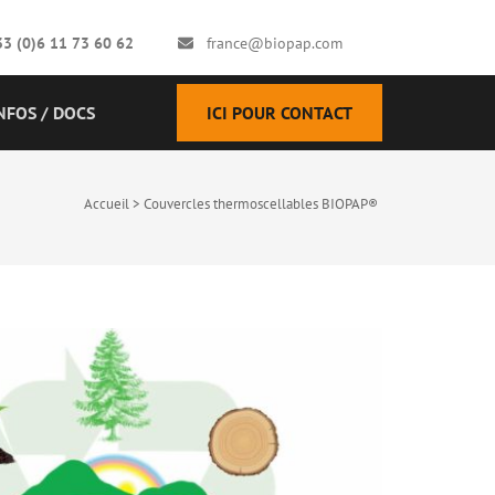
33 (0)6 11 73 60 62
france@biopap.com
NFOS / DOCS
ICI POUR CONTACT
Accueil
>
Couvercles thermoscellables BIOPAP®