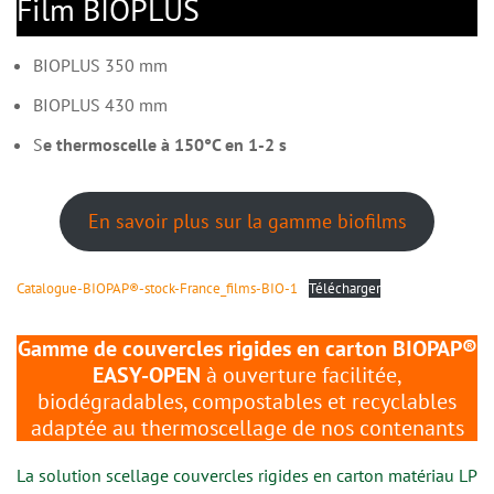
Film BIOPLUS
BIOPLUS 350 mm
BIOPLUS 430 mm
S
e thermoscelle à 150°C en 1-2 s
En savoir plus sur la gamme biofilms
Catalogue-BIOPAP®-stock-France_films-BIO-1
Télécharger
Gamme de couvercles rigides en carton
BIOPAP®
EASY-OPEN
à ouverture facilitée,
biodégradables, compostables et recyclables
adaptée au thermoscellage de nos contenants
La solution scellage couvercles rigides en carton matériau LP