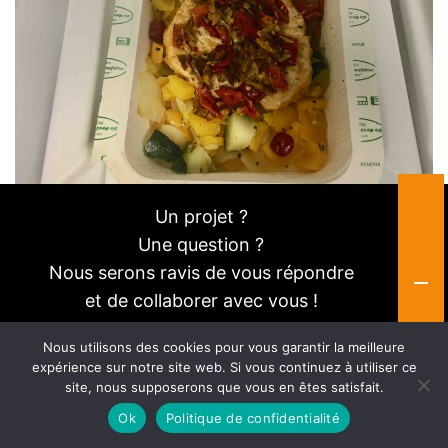
Un projet ?
Une question ?
Nous serons ravis de vous répondre
Ci-dessous consultez et téléchargez la gamme couvercle
et de collaborer avec vous !
BIOPAP® EASY-OPEN ref MT avec ses compatibilités avec
Nous utilisons des cookies pour vous garantir la meilleure
contenants BIOPAP®
LC
Consultez-nous
expérience sur notre site web. Si vous continuez à utiliser ce
site, nous supposerons que vous en êtes satisfait.
Compatibilite-couvercles-EASY-OPEN-MT-avec-contenants
Télécharger
Ok
Politique de confidentialité
En savoir plus sur gamme couvercles