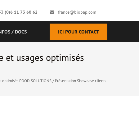
33 (0)6 11 73 60 62
france@biopap.com
NFOS / DOCS
ICI POUR CONTACT
e et usages optimisés
ges optimisés FOOD SOLUTIONS / Présentation Showcase clients