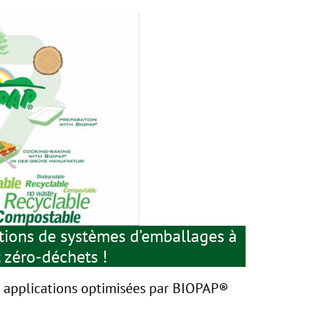
utions de systèmes d’emballages à
t zéro-déchets !
rs applications optimisées par BIOPAP®