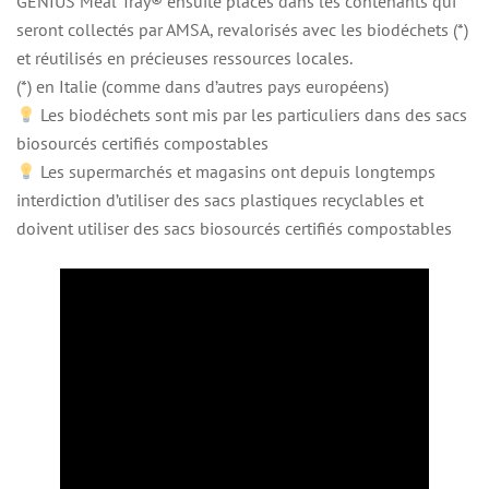
GENIUS Meal Tray® ensuite placés dans les contenants qui
seront collectés par AMSA, revalorisés avec les biodéchets (*)
et réutilisés en précieuses ressources locales.
(*) en Italie (comme dans d’autres pays européens)
Les biodéchets sont mis par les particuliers dans des sacs
biosourcés certifiés compostables
Les supermarchés et magasins ont depuis longtemps
interdiction d’utiliser des sacs plastiques recyclables et
doivent utiliser des sacs biosourcés certifiés compostables