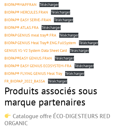
BIOPAP®MAP.FRAN
Télécharger
BIOPAP® HERCULES.FRAN
Télécharger
BIOPAP® EASY SERVE-FRAN
Télécharger
BIOPAP® ATLAS.FRA
Télécharger
BIOPAP GENIUS meal tray®.FRA
Télécharger
BIOPAP GENIUS Meal Tray®.ENG.FullSystem
Télécharger
GENIUS V1-V2 System Data Sheet Card
Télécharger
BIOPAP®EASY GENIUS.FRAN
Télécharger
BIOPAP® EASY GENIUS ECOSYSTEM-FRA
Télécharger
BIOPAP® FLYING GENIUS Meal Tray
Télécharger
FR_BIOPAP_2022_BASSA
Télécharger
Produits associés sous
marque partenaires
Catalogue offre ÉCO-DIGESTEURS RED
ORGANIC