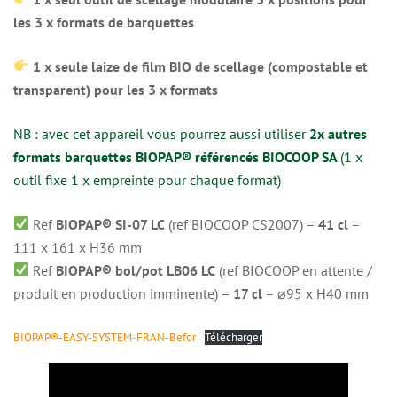
les 3 x formats de barquettes
1 x seule laize de film BIO de scellage (compostable et
transparent) pour les 3 x formats
NB : avec cet appareil vous pourrez aussi utiliser
2x autres
formats barquettes BIOPAP® référencés BIOCOOP SA
(1 x
outil fixe 1 x empreinte pour chaque format)
Ref
BIOPAP® SI-07 LC
(ref BIOCOOP CS2007) –
41 cl
–
111 x 161 x H36 mm
Ref
BIOPAP® bol/pot LB06 LC
(ref BIOCOOP en attente /
produit en production imminente) –
17 cl
– ⌀95 x H40 mm
BIOPAP®-EASY-SYSTEM-FRAN-Befor
Télécharger