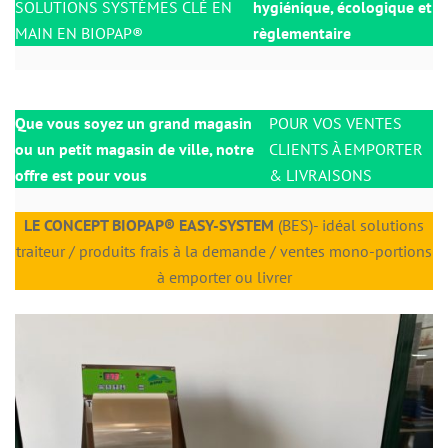
SOLUTIONS SYSTÈMES CLÉ EN
hygiénique, écologique et
MAIN EN BIOPAP®
règlementaire
Que vous soyez un grand magasin
POUR VOS VENTES
ou un petit magasin de ville, notre
CLIENTS À EMPORTER
offre est pour vous
& LIVRAISONS
LE CONCEPT BIOPAP® EASY-SYSTEM
(BES)- idéal solutions
traiteur / produits frais à la demande / ventes mono-portions
à emporter ou livrer