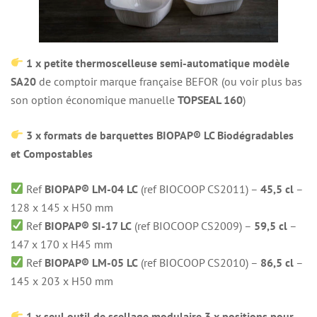
1 x petite thermoscelleuse semi-automatique modèle
SA20
de comptoir marque française BEFOR (ou voir plus bas
son option économique manuelle
TOPSEAL 160
)
3 x formats de barquettes BIOPAP® LC Biodégradables
et Compostables
Ref
BIOPAP® LM-04 LC
(ref BIOCOOP CS2011) –
45,5 cl
–
128 x 145 x H50 mm
Ref
BIOPAP® SI-17 LC
(ref BIOCOOP CS2009) –
59,5 cl
–
147 x 170 x H45 mm
Ref
BIOPAP® LM-05 LC
(ref BIOCOOP CS2010) –
86,5 cl
–
145 x 203 x H50 mm
1 x seul outil de scellage modulaire 3 x positions pour