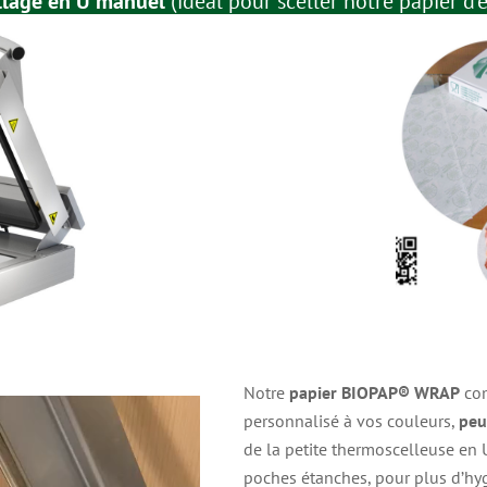
llage en U manuel
(idéal pour sceller notre papier d
Notre
papier BIOPAP® WRAP
com
personnalisé à vos couleurs,
peu
de la petite thermoscelleuse en 
poches étanches, pour plus d’hygi