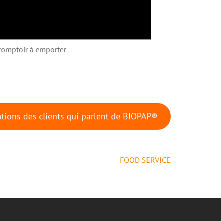
e comptoir à emporter
tions des clients qui parlent de BIOPAP®
FOOD SERVICE